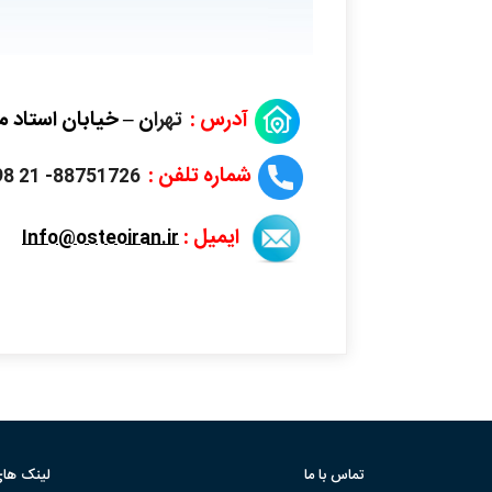
آدرس :
تهرا
ن – خیابان استاد م
شماره تلفن :
88751726- 21 98+
ایمیل :
Info@osteoiran.ir
تماس با ما
لینک های