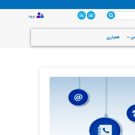
ورود
من
همیاری